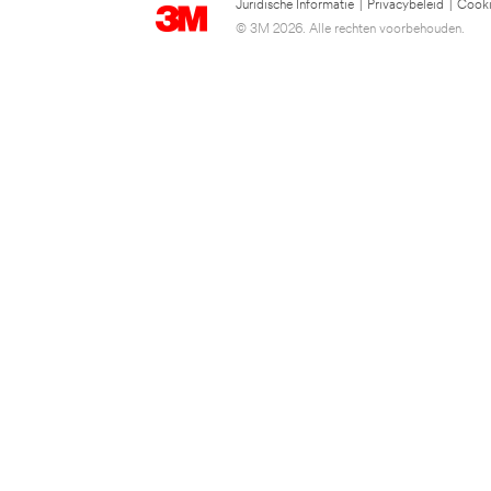
Juridische Informatie
|
Privacybeleid
|
Cooki
© 3M 2026. Alle rechten voorbehouden.