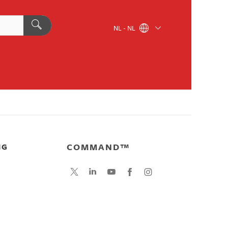
NL - NL
COMMAND™
NG