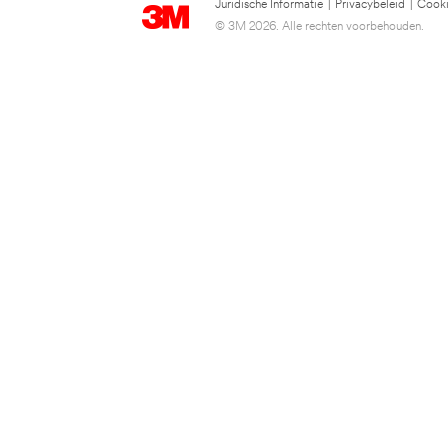
Juridische Informatie
|
Privacybeleid
|
Cooki
© 3M 2026. Alle rechten voorbehouden.