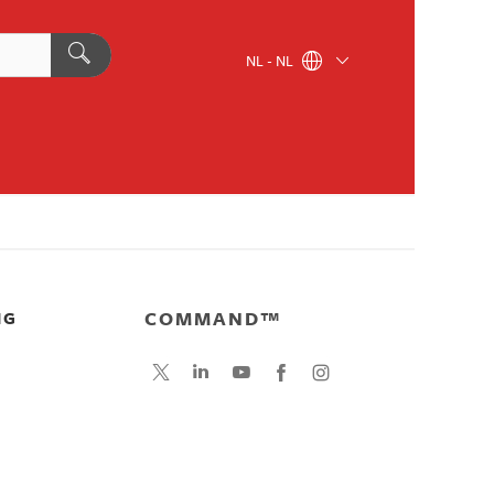
NL - NL
COMMAND™
NG